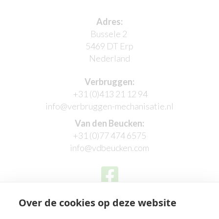
Adres:
Bussele 2
5469 DT Erp
Nederland
Verbruggen:
+31 (0)413 21 12 94
info@verbruggen-mechanisatie.nl
Van den Beucken:
+31 (0)77 474 6575
info@vdbeucken.com
Over de cookies op deze website